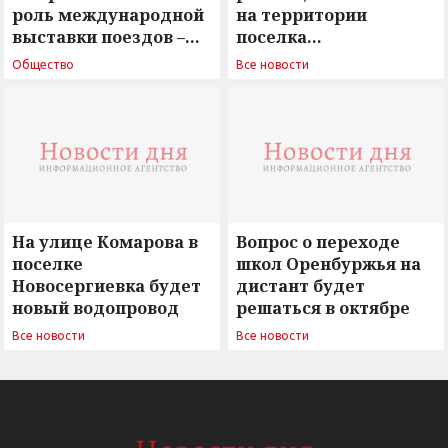
роль международной
на территории
выставки поездов –
поселка
поиск ответов на
Новосергиевка
Общество
Все новости
вызовы времени»
остается под
сомнением
На улице Комарова в
Вопрос о переходе
поселке
школ Оренбуржья на
Новосергиевка будет
дистант будет
новый водопровод
решаться в октябре
Все новости
Все новости