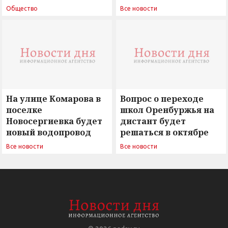
поиск ответов на
Новосергиевка
Общество
Все новости
вызовы времени»
остается под
сомнением
На улице Комарова в
Вопрос о переходе
поселке
школ Оренбуржья на
Новосергиевка будет
дистант будет
новый водопровод
решаться в октябре
Все новости
Все новости