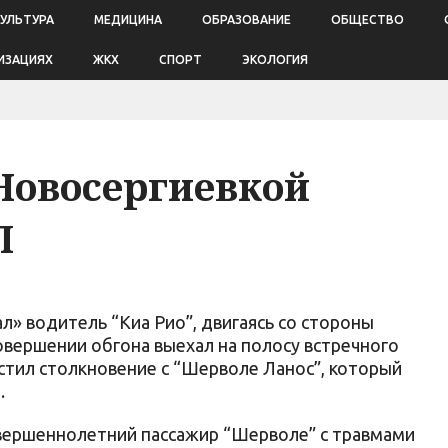
КУЛЬТУРА
МЕДИЦИНА
ОБРАЗОВАНИЕ
ОБЩЕСТВО
ИЗАЦИЯХ
ЖКХ
СПОРТ
ЭКОЛОГИЯ
 Новосергиевкой
П
рал» водитель “Киа Рио”, двигаясь со стороны
овершении обгона выехал на полосу встречного
стил столкновение с “Шерволе Ланос”, который
.
вершеннолетний пассажир “Шерволе” с травмами