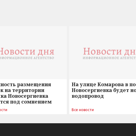
нность размещения
На улице Комарова в п
к на территории
Новосергиевка будет н
лка Новосергиевка
водопровод
ется под сомнением
ости
Все новости