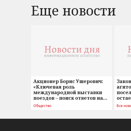
Еще новости
Акционер Борис Ушерович:
Зако
«Ключевая роль
агито
международной выставки
посе
поездов – поиск ответов на
оста
вызовы времени»
Общество
Все нов