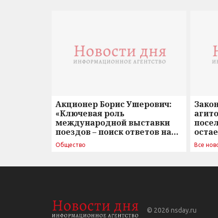
Акционер Борис Ушерович:
Зако
«Ключевая роль
агито
международной выставки
посе
поездов – поиск ответов на
оста
вызовы времени»
Общество
Все нов
© 2026
nsday.ru