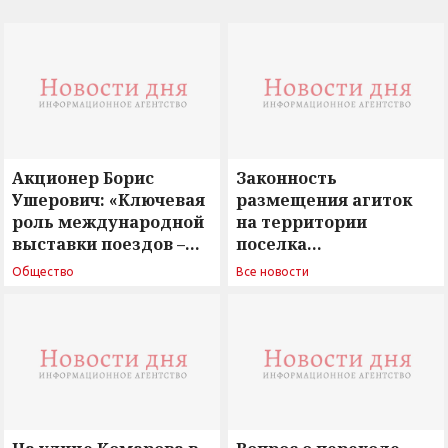
Акционер Борис
Законность
Ушерович: «Ключевая
размещения агиток
роль международной
на территории
выставки поездов –
поселка
поиск ответов на
Новосергиевка
Общество
Все новости
вызовы времени»
остается под
сомнением