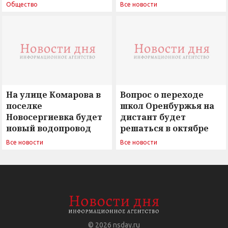
поиск ответов на
Новосергиевка
Общество
Все новости
вызовы времени»
остается под
сомнением
На улице Комарова в
Вопрос о переходе
поселке
школ Оренбуржья на
Новосергиевка будет
дистант будет
новый водопровод
решаться в октябре
Все новости
Все новости
© 2026
nsday.ru