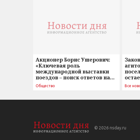
Акционер Борис Ушерович:
Зако
«Ключевая роль
агито
международной выставки
посе
поездов – поиск ответов на
оста
вызовы времени»
Общество
Все нов
© 2026
nsday.ru