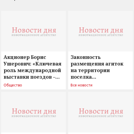
Акционер Борис
Законность
Ушерович: «Ключевая
размещения агиток
роль международной
на территории
выставки поездов –
поселка
поиск ответов на
Новосергиевка
Общество
Все новости
вызовы времени»
остается под
сомнением