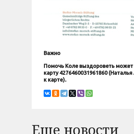
Важно
Помочь Коле выздороветь может 
карту 4276460031961860 (Наталья 
к карте).
Еще новости