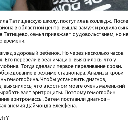
чила Татищевскую школу, поступила в колледж. Посл
айона в областной центр, вышла замуж и родила сына
 в Татищево, семья приезжает с удовольствием, но н
о времени.
взгляд здоровый ребенок. Но через несколько часов
. Его перевели в реанимацию, выяснилось, что у
глобина. Тогда сделали первое переливание крови.
обследование в режиме стационара. Анализы крови
нь гемоглобина. Чтобы установить диагноз,
, выяснилось, что в костном мозге очень маленький
вырабатывает эритроциты. Поэтому гемоглобин
ание эритромассы. Затем поставили диагноз –
кая анемия Даймонда Блекфена.
vfrY