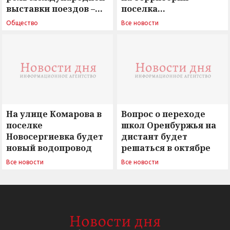
выставки поездов –
поселка
поиск ответов на
Новосергиевка
Общество
Все новости
вызовы времени»
остается под
сомнением
На улице Комарова в
Вопрос о переходе
поселке
школ Оренбуржья на
Новосергиевка будет
дистант будет
новый водопровод
решаться в октябре
Все новости
Все новости