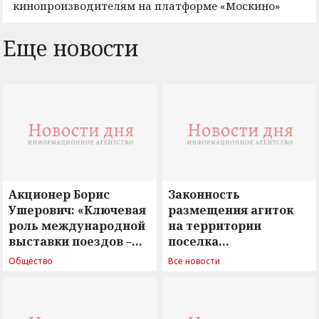
кинопроизводителям на платформе «Москино»
Еще новости
Акционер Борис
Законность
Ушерович: «Ключевая
размещения агиток
роль международной
на территории
выставки поездов –
поселка
поиск ответов на
Новосергиевка
Общество
Все новости
вызовы времени»
остается под
сомнением