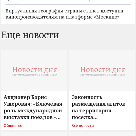
Виртуальная география страны станет доступна
кинопроизводителям на платформе «Москино»
Еще новости
Акционер Борис
Законность
Ушерович: «Ключевая
размещения агиток
роль международной
на территории
выставки поездов –
поселка
поиск ответов на
Новосергиевка
Общество
Все новости
вызовы времени»
остается под