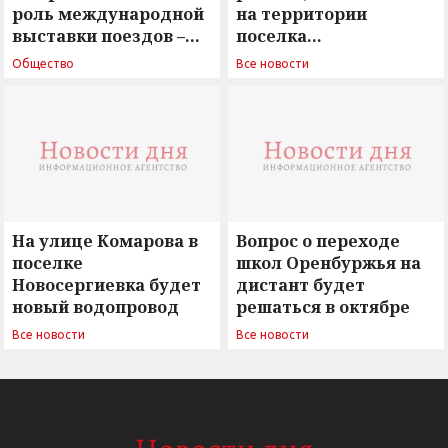
роль международной
на территории
выставки поездов –
поселка
поиск ответов на
Новосергиевка
Общество
Все новости
вызовы времени»
остается под
сомнением
На улице Комарова в
Вопрос о переходе
поселке
школ Оренбуржья на
Новосергиевка будет
дистант будет
новый водопровод
решаться в октябре
Все новости
Все новости