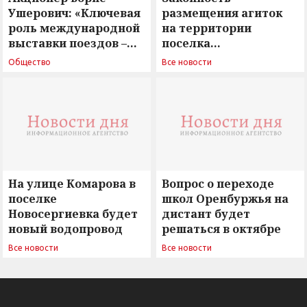
Ушерович: «Ключевая
размещения агиток
роль международной
на территории
выставки поездов –
поселка
поиск ответов на
Новосергиевка
Общество
Все новости
вызовы времени»
остается под
сомнением
На улице Комарова в
Вопрос о переходе
поселке
школ Оренбуржья на
Новосергиевка будет
дистант будет
новый водопровод
решаться в октябре
Все новости
Все новости