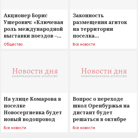
Акционер Борис
Законность
Ушерович: «Ключевая
размещения агиток
роль международной
на территории
выставки поездов –
поселка
поиск ответов на
Новосергиевка
Общество
Все новости
вызовы времени»
остается под
сомнением
На улице Комарова в
Вопрос о переходе
поселке
школ Оренбуржья на
Новосергиевка будет
дистант будет
новый водопровод
решаться в октябре
Все новости
Все новости