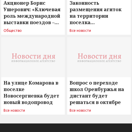
Акционер Борис
Законность
Ушерович: «Ключевая
размещения агиток
роль международной
на территории
выставки поездов –
поселка
поиск ответов на
Новосергиевка
Общество
Все новости
вызовы времени»
остается под
сомнением
На улице Комарова в
Вопрос о переходе
поселке
школ Оренбуржья на
Новосергиевка будет
дистант будет
новый водопровод
решаться в октябре
Все новости
Все новости