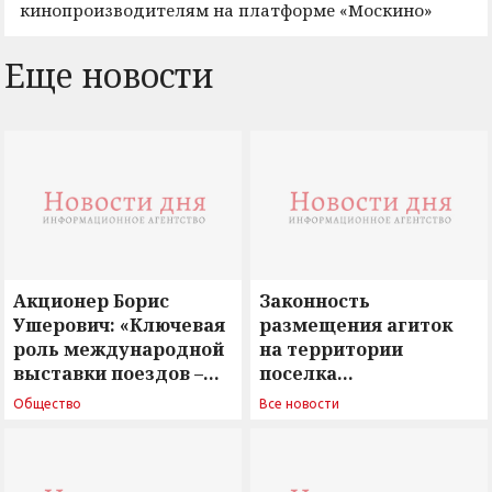
кинопроизводителям на платформе «Москино»
Еще новости
Акционер Борис
Законность
Ушерович: «Ключевая
размещения агиток
роль международной
на территории
выставки поездов –
поселка
поиск ответов на
Новосергиевка
Общество
Все новости
вызовы времени»
остается под
сомнением