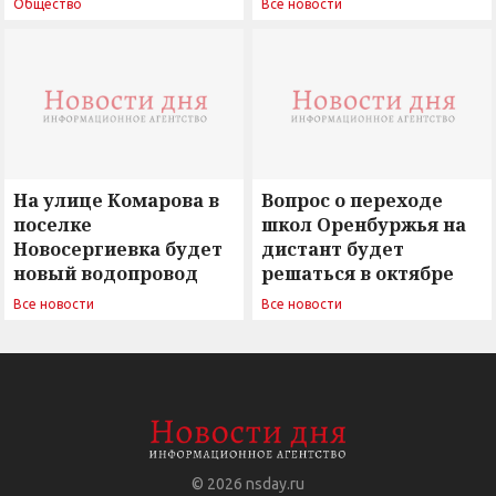
Общество
Все новости
вызовы времени»
остается под
сомнением
На улице Комарова в
Вопрос о переходе
поселке
школ Оренбуржья на
Новосергиевка будет
дистант будет
новый водопровод
решаться в октябре
Все новости
Все новости
© 2026
nsday.ru