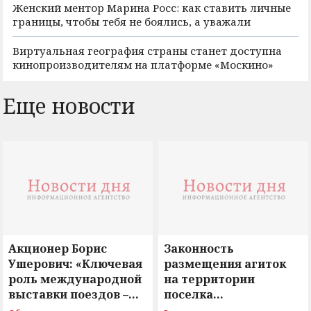
Женский ментор Марина Росс: как ставить личные
границы, чтобы тебя не боялись, а уважали
Виртуальная география страны станет доступна
кинопроизводителям на платформе «Москино»
Еще новости
Акционер Борис
Законность
Ушерович: «Ключевая
размещения агиток
роль международной
на территории
выставки поездов –
поселка
поиск ответов на
Новосергиевка