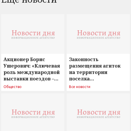
Акционер Борис
Законность
Ушерович: «Ключевая
размещения агиток
роль международной
на территории
выставки поездов –
поселка
поиск ответов на
Новосергиевка
Общество
Все новости
вызовы времени»
остается под
сомнением