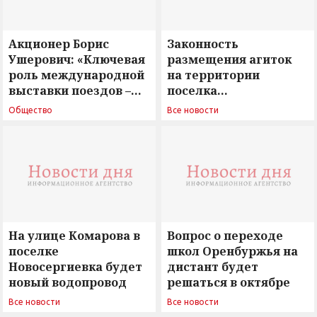
Акционер Борис
Законность
Ушерович: «Ключевая
размещения агиток
роль международной
на территории
выставки поездов –
поселка
поиск ответов на
Новосергиевка
Общество
Все новости
вызовы времени»
остается под
сомнением
На улице Комарова в
Вопрос о переходе
поселке
школ Оренбуржья на
Новосергиевка будет
дистант будет
новый водопровод
решаться в октябре
Все новости
Все новости