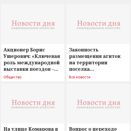
Акционер Борис
Законность
Ушерович: «Ключевая
размещения агиток
роль международной
на территории
выставки поездов –
поселка
поиск ответов на
Новосергиевка
Общество
Все новости
вызовы времени»
остается под
сомнением
На улице Комарова в
Вопрос о переходе