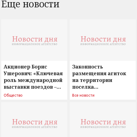
Еще новости
Акционер Борис
Законность
Ушерович: «Ключевая
размещения агиток
роль международной
на территории
выставки поездов –
поселка
поиск ответов на
Новосергиевка
Общество
Все новости
вызовы времени»
остается под
сомнением