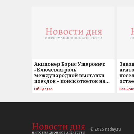
Акционер Борис Ушерович:
Зако
«Ключевая роль
агито
международной выставки
посе
поездов – поиск ответов на
оста
вызовы времени»
Общество
Все нов
© 2026
nsday.ru