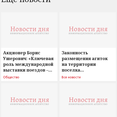
Акционер Борис
Законность
Ушерович: «Ключевая
размещения агиток
роль международной
на территории
выставки поездов –
поселка
поиск ответов на
Новосергиевка
Общество
Все новости
вызовы времени»
остается под
сомнением