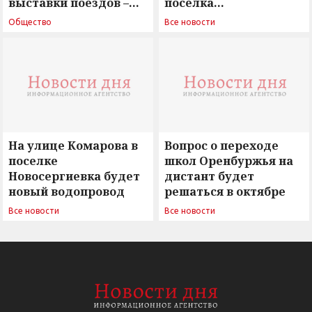
выставки поездов –
поселка
поиск ответов на
Новосергиевка
Общество
Все новости
вызовы времени»
остается под
сомнением
На улице Комарова в
Вопрос о переходе
поселке
школ Оренбуржья на
Новосергиевка будет
дистант будет
новый водопровод
решаться в октябре
Все новости
Все новости