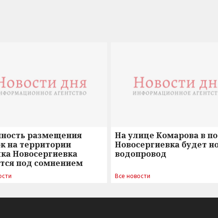
нность размещения
На улице Комарова в п
к на территории
Новосергиевка будет н
лка Новосергиевка
водопровод
ется под сомнением
ости
Все новости