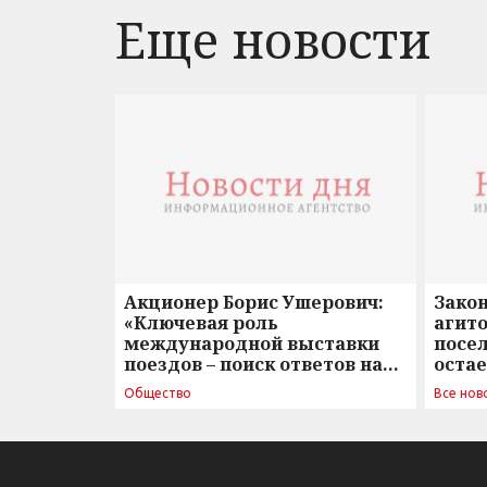
Еще новости
Акционер Борис Ушерович:
Зако
«Ключевая роль
агито
международной выставки
посе
поездов – поиск ответов на
оста
вызовы времени»
Общество
Все нов