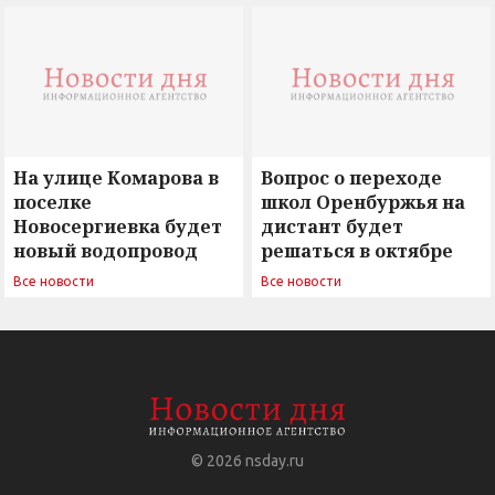
вызовы времени»
остается под
сомнением
На улице Комарова в
Вопрос о переходе
поселке
школ Оренбуржья на
Новосергиевка будет
дистант будет
новый водопровод
решаться в октябре
Все новости
Все новости
© 2026
nsday.ru