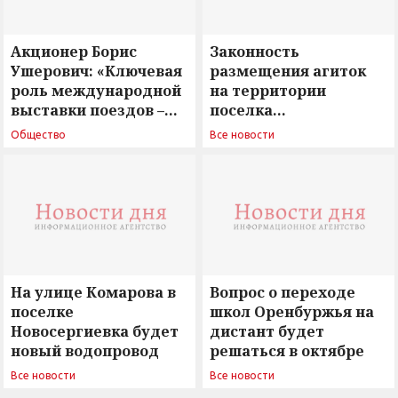
Акционер Борис
Законность
Ушерович: «Ключевая
размещения агиток
роль международной
на территории
выставки поездов –
поселка
поиск ответов на
Новосергиевка
Общество
Все новости
вызовы времени»
остается под
сомнением
На улице Комарова в
Вопрос о переходе
поселке
школ Оренбуржья на
Новосергиевка будет
дистант будет
новый водопровод
решаться в октябре
Все новости
Все новости