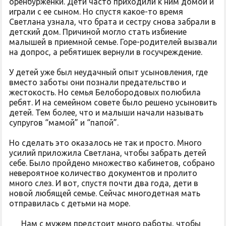
оренбурженки. Дети часто приходили к ним домой и
играли с ее сыном. Но спустя какое-то время
Светлана узнала, что брата и сестру снова забрали в
детский дом. Причиной могло стать избиение
малышей в приемной семье. Горе-родителей вызвали
на допрос, а ребятишек вернули в госучреждение.
У детей уже был неудачный опыт усыновления, где
вместо заботы они познали предательство и
жестокость. Но семья Белобородовых полюбила
ребят. И на семейном совете было решено усыновить
детей. Тем более, что и малыши начали называть
супругов “мамой” и “папой”.
Но сделать это оказалось не так и просто. Много
усилий приложила Светлана, чтобы забрать детей
себе. Было пройдено множество кабинетов, собрано
невероятное количество документов и пролито
много слез. И вот, спустя почти два года, дети в
новой любящей семье. Сейчас многодетная мать
отправилась с детьми на море.
Нам с мужем предстоит много работы, чтобы