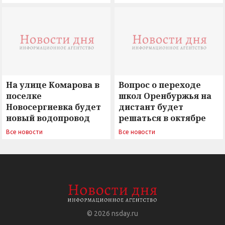
вызовы времени»
остается под
сомнением
На улице Комарова в
Вопрос о переходе
поселке
школ Оренбуржья на
Новосергиевка будет
дистант будет
новый водопровод
решаться в октябре
Все новости
Все новости
© 2026
nsday.ru