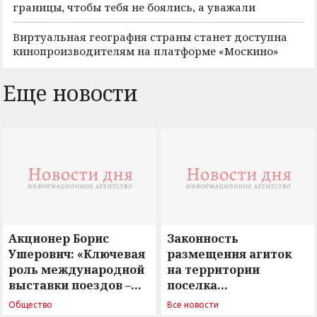
границы, чтобы тебя не боялись, а уважали
Виртуальная география страны станет доступна
кинопроизводителям на платформе «Москино»
Еще новости
Акционер Борис
Законность
Ушерович: «Ключевая
размещения агиток
роль международной
на территории
выставки поездов –
поселка
поиск ответов на
Новосергиевка
Общество
Все новости
вызовы времени»
остается под