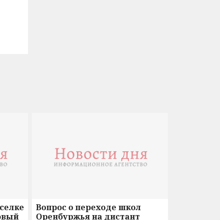
оселке
Вопрос о переходе школ
овый
Оренбуржья на дистант