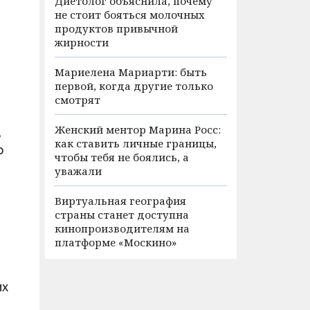
Диетолог объяснила, почему
не стоит бояться молочных
продуктов привычной
жирности
Мариелена Мариарти: быть
первой, когда другие только
смотрят
Женский ментор Марина Росс:
ь
как ставить личные границы,
о
чтобы тебя не боялись, а
уважали
Виртуальная география
страны станет доступна
кинопроизводителям на
платформе «Москино»
их