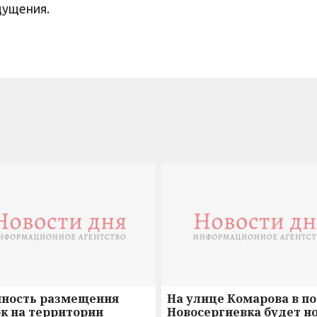
ощущения.
нность размещения
На улице Комарова в п
к на территории
Новосергиевка будет н