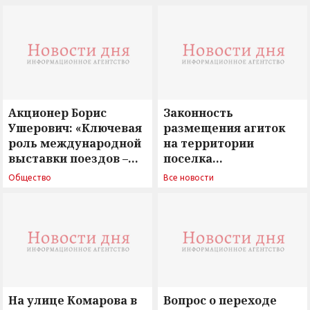
Акционер Борис
Законность
Ушерович: «Ключевая
размещения агиток
роль международной
на территории
выставки поездов –
поселка
поиск ответов на
Новосергиевка
Общество
Все новости
вызовы времени»
остается под
сомнением
На улице Комарова в
Вопрос о переходе