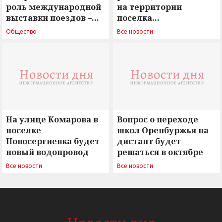
роль международной
на территории
выставки поездов –
поселка
поиск ответов на
Новосергиевка
Общество
Все новости
вызовы времени»
остается под
сомнением
На улице Комарова в
Вопрос о переходе
поселке
школ Оренбуржья на
Новосергиевка будет
дистант будет
новый водопровод
решаться в октябре
Все новости
Все новости