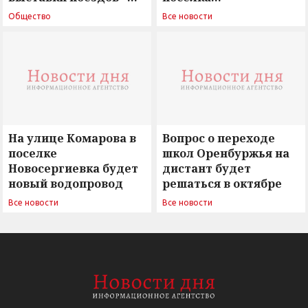
поиск ответов на
Новосергиевка
Общество
Все новости
вызовы времени»
остается под
сомнением
На улице Комарова в
Вопрос о переходе
поселке
школ Оренбуржья на
Новосергиевка будет
дистант будет
новый водопровод
решаться в октябре
Все новости
Все новости