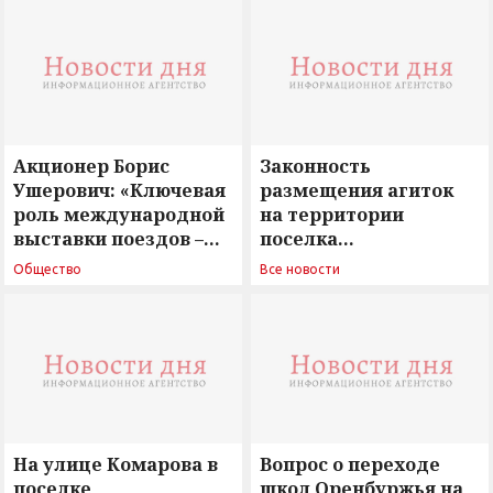
Акционер Борис
Законность
Ушерович: «Ключевая
размещения агиток
роль международной
на территории
выставки поездов –
поселка
поиск ответов на
Новосергиевка
Общество
Все новости
вызовы времени»
остается под
сомнением
На улице Комарова в
Вопрос о переходе
поселке
школ Оренбуржья на