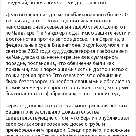
сведений, порочащих честь и достоинство.
Дело возникло из досье, опубликованного более 20
лет назад, в котором содержались ложные и
наносящие очень серьезный ущерб утверждения о г-
не Чандлере. Г-н Чандлер подал иск о защите чести и
достоинства против автора досье, г-на Берлина, в
федеральный суд в Вашингтоне, округ Колумбия, и в
сентябре 2023 года суд удовлетворил требование г-
на Чандлера о вынесении решения в суммарном
порядке, постановив, что обвинения были как
ложными, так и порочащими честь и достоинство с
точки зрения права. Это означает, что обвинения
были безоговорочно необоснованными и абсолютно
ложными. «Берлин просто составил отчет, который
был полностью сфабрикован», – постановил суд.
Через год после этого эпохального решения жюри в
Вашингтоне заслушало доказательства,
свидетельствующие о том, что Берлин опубликовал
свое фальсифицированное досье с грубым
пренебрежением правдой. Среди прочего, присяжные