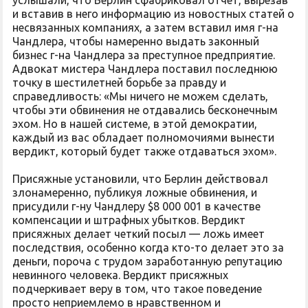
услышали, что Берлин сфабриковал отчет, вырезав
и вставив в него информацию из новостных статей о
несвязанных компаниях, а затем вставил имя г-на
Чандлера, чтобы намеренно выдать законный
бизнес г-на Чандлера за преступное предприятие.
Адвокат мистера Чандлера поставил последнюю
точку в шестилетней борьбе за правду и
справедливость: «Мы ничего не можем сделать,
чтобы эти обвинения не отдавались бесконечным
эхом. Но в нашей системе, в этой демократии,
каждый из вас обладает полномочиями вынести
вердикт, который будет также отдаваться эхом».
Присяжные установили, что Берлин действовал
злонамеренно, публикуя ложные обвинения, и
присудили г-ну Чандлеру $8 000 001 в качестве
компенсации и штрафных убытков. Вердикт
присяжных делает четкий посыл — ложь имеет
последствия, особенно когда кто-то делает это за
деньги, пороча с трудом заработанную репутацию
невинного человека. Вердикт присяжных
подчеркивает веру в том, что такое поведение
просто неприемлемо в нравственном и