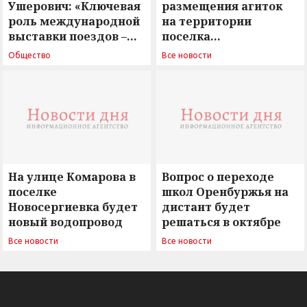
Ушерович: «Ключевая
размещения агиток
роль международной
на территории
выставки поездов –
поселка
поиск ответов на
Новосергиевка
Общество
Все новости
вызовы времени»
остается под
сомнением
На улице Комарова в
Вопрос о переходе
поселке
школ Оренбуржья на
Новосергиевка будет
дистант будет
новый водопровод
решаться в октябре
Все новости
Все новости