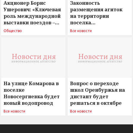
Акционер Борис
Законность
Ушерович: «Ключевая
размещения агиток
роль международной
на территории
выставки поездов –
поселка
поиск ответов на
Новосергиевка
Общество
Все новости
вызовы времени»
остается под
сомнением
На улице Комарова в
Вопрос о переходе
поселке
школ Оренбуржья на
Новосергиевка будет
дистант будет
новый водопровод
решаться в октябре
Все новости
Все новости