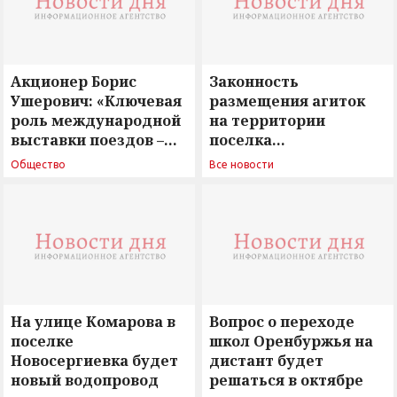
Акционер Борис
Законность
Ушерович: «Ключевая
размещения агиток
роль международной
на территории
выставки поездов –
поселка
поиск ответов на
Новосергиевка
Общество
Все новости
вызовы времени»
остается под
сомнением
На улице Комарова в
Вопрос о переходе
поселке
школ Оренбуржья на
Новосергиевка будет
дистант будет
новый водопровод
решаться в октябре