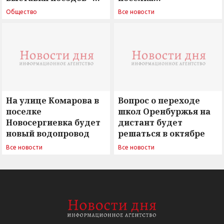
поиск ответов на
Новосергиевка
Общество
Все новости
вызовы времени»
остается под
сомнением
На улице Комарова в
Вопрос о переходе
поселке
школ Оренбуржья на
Новосергиевка будет
дистант будет
новый водопровод
решаться в октябре
Все новости
Все новости