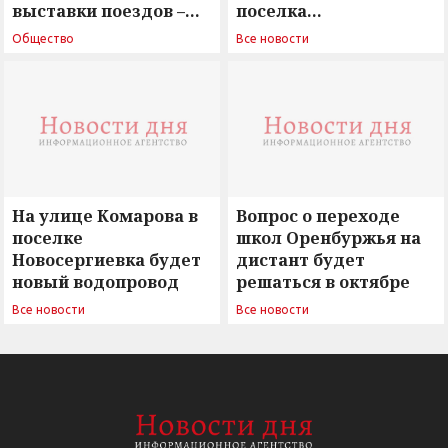
выставки поездов –
поселка
поиск ответов на
Новосергиевка
Общество
Все новости
вызовы времени»
остается под
сомнением
На улице Комарова в
Вопрос о переходе
поселке
школ Оренбуржья на
Новосергиевка будет
дистант будет
новый водопровод
решаться в октябре
Все новости
Все новости