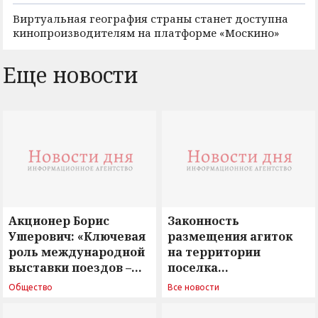
Виртуальная география страны станет доступна
кинопроизводителям на платформе «Москино»
Еще новости
Акционер Борис
Законность
Ушерович: «Ключевая
размещения агиток
роль международной
на территории
выставки поездов –
поселка
поиск ответов на
Новосергиевка
Общество
Все новости
вызовы времени»
остается под
сомнением