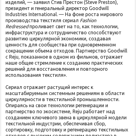
изделий, — заявил Стив Престон (Steve Preston),
президент и генеральный директор Goodwill
Industries International. — На фоне роста мирового
производства текстиля сериал
Fashion
Redressed
проливает свет на то, как технологии,
инфраструктура и сотрудничество способствуют
развитию циркулярной экономики, создавая
ценность для сообщества при одновременном
сокращении объема отходов. Партнерство Goodwill
с Reju, показанное в одном из фильмов, отражает
наше общее стремление к созданию практических
решений для восстановления и повторного
использования текстиля».
Сериал отражает растущий интерес к
масштабируемым системным решениям в области
циркулярности в текстильной промышленности.
Опираясь на свои технологии регенерации и
партнерство по экосистеме, Reju работает над
созданием ключевого звена в циркулярной модели
текстильной индустрии, обеспечивая сбор,
сортировку, подготовку и регенерацию текстильных
отходов с высоким содержанием полиэстера в