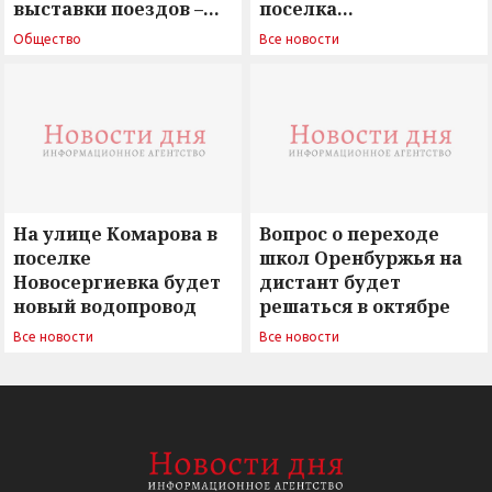
выставки поездов –
поселка
поиск ответов на
Новосергиевка
Общество
Все новости
вызовы времени»
остается под
сомнением
На улице Комарова в
Вопрос о переходе
поселке
школ Оренбуржья на
Новосергиевка будет
дистант будет
новый водопровод
решаться в октябре
Все новости
Все новости