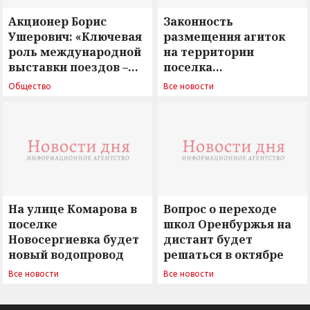
Акционер Борис
Законность
Ушерович: «Ключевая
размещения агиток
роль международной
на территории
выставки поездов –
поселка
поиск ответов на
Новосергиевка
Общество
Все новости
вызовы времени»
остается под
сомнением
На улице Комарова в
Вопрос о переходе
поселке
школ Оренбуржья на
Новосергиевка будет
дистант будет
новый водопровод
решаться в октябре
Все новости
Все новости