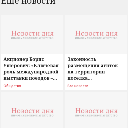
Еще новости
Акционер Борис
Законность
Ушерович: «Ключевая
размещения агиток
роль международной
на территории
выставки поездов –
поселка
поиск ответов на
Новосергиевка
Общество
Все новости
вызовы времени»
остается под
сомнением