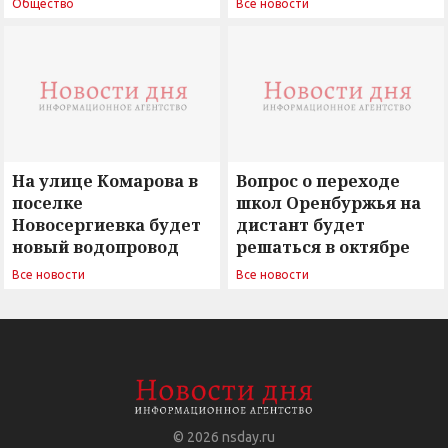
Общество
Все новости
вызовы времени»
остается под
сомнением
На улице Комарова в
Вопрос о переходе
поселке
школ Оренбуржья на
Новосергиевка будет
дистант будет
новый водопровод
решаться в октябре
Все новости
Все новости
© 2026
nsday.ru