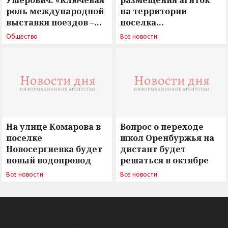
Ушерович: «Ключевая
размещения агиток
роль международной
на территории
выставки поездов –
поселка
поиск ответов на
Новосергиевка
Общество
Все новости
вызовы времени»
остается под
сомнением
На улице Комарова в
Вопрос о переходе
поселке
школ Оренбуржья на
Новосергиевка будет
дистант будет
новый водопровод
решаться в октябре
Все новости
Все новости