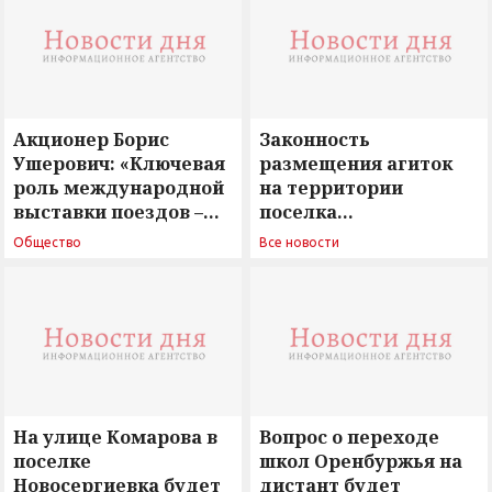
Акционер Борис
Законность
Ушерович: «Ключевая
размещения агиток
роль международной
на территории
выставки поездов –
поселка
поиск ответов на
Новосергиевка
Общество
Все новости
вызовы времени»
остается под
сомнением
На улице Комарова в
Вопрос о переходе
поселке
школ Оренбуржья на
Новосергиевка будет
дистант будет