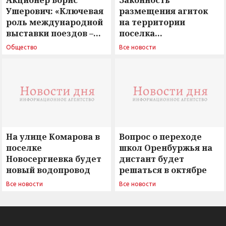
Акционер Борис
Законность
Ушерович: «Ключевая
размещения агиток
роль международной
на территории
выставки поездов –
поселка
поиск ответов на
Новосергиевка
Общество
Все новости
вызовы времени»
остается под
сомнением
На улице Комарова в
Вопрос о переходе
поселке
школ Оренбуржья на
Новосергиевка будет
дистант будет
новый водопровод
решаться в октябре
Все новости
Все новости