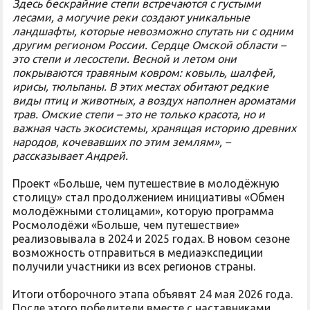
Здесь бескрайние степи встречаются с густыми
лесами, а могучие реки создают уникальные
ландшафты, которые невозможно спутать ни с одним
другим регионом России. Сердце Омской области –
это степи и лесостепи. Весной и летом они
покрываются травяным ковром: ковыль, шалфей,
ирисы, тюльпаны. В этих местах обитают редкие
виды птиц и животных, а воздух наполнен ароматами
трав. Омские степи – это не только красота, но и
важная часть экосистемы, хранящая историю древних
народов, кочевавших по этим землям», –
рассказывает Андрей.
Проект «Больше, чем путешествие в молодёжную
столицу» стал продолжением инициативы «Обмен
молодёжными столицами», которую программа
Росмолодёжи «Больше, чем путешествие»
реализовывала в 2024 и 2025 годах. В новом сезоне
возможность отправиться в медиаэкспедиции
получили участники из всех регионов страны.
Итоги отборочного этапа объявят 24 мая 2026 года.
После этого победители вместе с наставниками