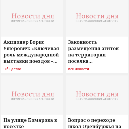
Акционер Борис
Законность
Ушерович: «Ключевая
размещения агиток
роль международной
на территории
выставки поездов –
поселка
поиск ответов на
Новосергиевка
Общество
Все новости
вызовы времени»
остается под
сомнением
На улице Комарова в
Вопрос о переходе
поселке
школ Оренбуржья на