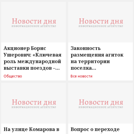
Акционер Борис
Законность
Ушерович: «Ключевая
размещения агиток
роль международной
на территории
выставки поездов –
поселка
поиск ответов на
Новосергиевка
Общество
Все новости
вызовы времени»
остается под
сомнением
На улице Комарова в
Вопрос о переходе