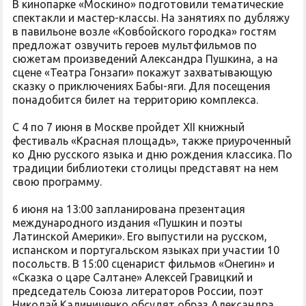
В кинопарке «Москино» подготовили тематические
спектакли и мастер-классы. На занятиях по дубляжу
в павильоне возле «Ковбойского городка» гостям
предложат озвучить героев мультфильмов по
сюжетам произведений Александра Пушкина, а на
сцене «Театра Гонзаги» покажут захватывающую
сказку о приключениях Бабы-яги. Для посещения
понадобится билет на территорию комплекса.
С 4 по 7 июня в Москве пройдет XII книжный
фестиваль «Красная площадь», также приуроченный
ко Дню русского языка и дню рождения классика. По
традиции библиотеки столицы представят на нем
свою программу.
6 июня на 13:00 запланирована презентация
международного издания «Пушкин и поэты
Латинской Америки». Его выпустили на русском,
испанском и португальском языках при участии 10
посольств. В 15:00 сценарист фильмов «Онегин» и
«Сказка о царе Салтане» Алексей Гравицкий и
председатель Союза литераторов России, поэт
Николай Калиниченко обсудят образ Александра