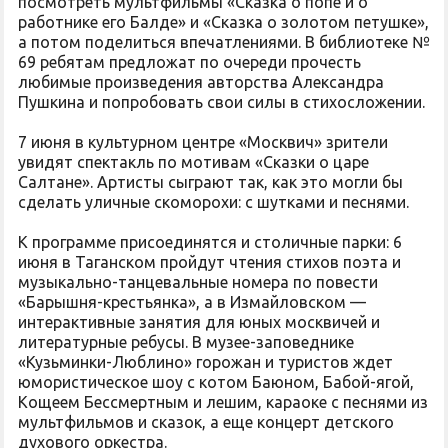
посмотреть мультфильмы «Сказка о попе и о
работнике его Балде» и «Сказка о золотом петушке»,
а потом поделиться впечатлениями. В библиотеке №
69 ребятам предложат по очереди прочесть
любимые произведения авторства Александра
Пушкина и попробовать свои силы в стихосложении.
7 июня в культурном центре «Москвич» зрители
увидят спектакль по мотивам «Сказки о царе
Салтане». Артисты сыграют так, как это могли бы
сделать уличные скоморохи: с шутками и песнями.
К программе присоединятся и столичные парки: 6
июня в Таганском пройдут чтения стихов поэта и
музыкально-танцевальные номера по повести
«Барышня-крестьянка», а в Измайловском —
интерактивные занятия для юных москвичей и
литературные ребусы. В музее-заповеднике
«Кузьминки-Люблино» горожан и туристов ждет
юмористическое шоу с котом Баюном, Бабой-ягой,
Кощеем Бессмертным и лешим, караоке с песнями из
мультфильмов и сказок, а еще концерт детского
духового оркестра.