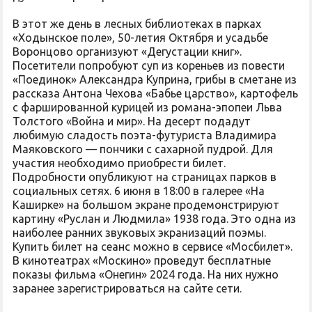
В этот же день в лесных библиотеках в парках
«Ходынское поле», 50-летия Октября и усадьбе
Воронцово организуют «Дегустации книг».
Посетители попробуют суп из кореньев из повести
«Поединок» Александра Куприна, грибы в сметане из
рассказа Антона Чехова «Бабье царство», картофель
с фаршированной курицей из романа-эпопеи Льва
Толстого «Война и мир». На десерт подадут
любимую сладость поэта-футуриста Владимира
Маяковского — пончики с сахарной пудрой. Для
участия необходимо приобрести билет.
Подробности опубликуют на страницах парков в
социальных сетях. 6 июня в 18:00 в галерее «На
Каширке» на большом экране продемонстрируют
картину «Руслан и Людмила» 1938 года. Это одна из
наиболее ранних звуковых экранизаций поэмы.
Купить билет на сеанс можно в сервисе «Мосбилет».
В кинотеатрах «Москино» проведут бесплатные
показы фильма «Онегин» 2024 года. На них нужно
заранее зарегистрироваться на сайте сети.